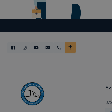
tétele, a c
előfordulha
teljes körű
böngészőjé
Sz
672