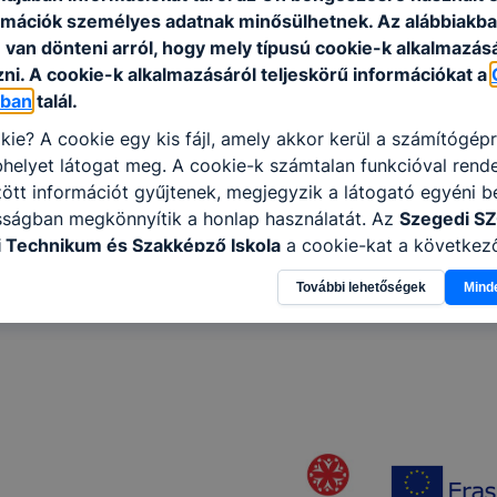
rmációk személyes adatnak minősülhetnek. Az alábbiakb
van dönteni arról, hogy mely típusú cookie-k alkalmazásá
ni. A cookie-k alkalmazásáról teljeskörű információkat a
óban
talál.
kie? A cookie egy kis fájl, amely akkor kerül a számítógép
helyet látogat meg. A cookie-k számtalan funkcióval rend
tt információt gyűjtenek, megjegyzik a látogató egyéni beá
sságban megkönnyítik a honlap használatát. Az
Szegedi S
 Technikum és Szakképző Iskola
a cookie-kat a következ
információ gyűjtése azzal kapcsolatban, hogyan használja 
További lehetőségek
Mind
nnak felmérésével, hogy a honlap melyik részeit látogatja,
eginkább, így megtudhatjuk, hogyan biztosítsunk Önnek mé
i élményt, ha ismét meglátogatja oldalunkat, honlap fejlesz
nőrizheti és hogyan tudja kikapcsolni a cookie-kat? Mind
gedélyezi a cookie-k beállításának a változtatását. A leg
lapértelmezettként automatikusan elfogadja a cookie-kat,
egváltoztathatók. Felhívjuk figyelmét, hogy mivel a cookie-
használhatóságának és folyamatainak megkönnyítése vagy