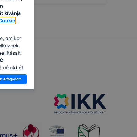
an
t kívánja
Cookie
re, amikor
elkeznek.
llításait
ZC
ő célokból
Ön a
et elfogadom
 vagy
g jobb
tése.
en modern
több
 de ezek
k célja
 lehetővé