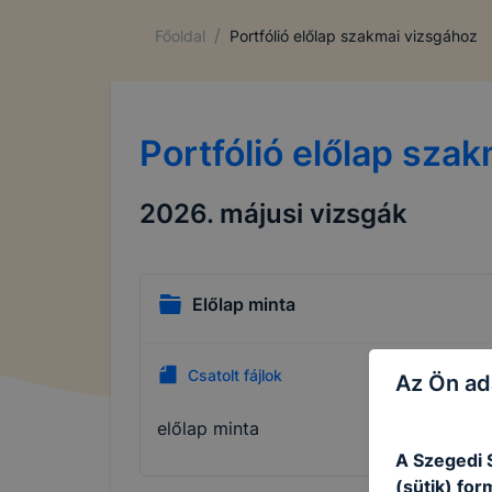
/
Főoldal
Portfólió előlap szakmai vizsgához
Portfólió előlap sza
2026. májusi vizsgák
Előlap minta
Csatolt fájlok
Az Ön ad
előlap minta
A Szegedi 
(sütik) fo