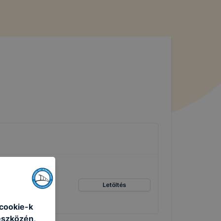
Letöltés
cookie-k
eszközén,