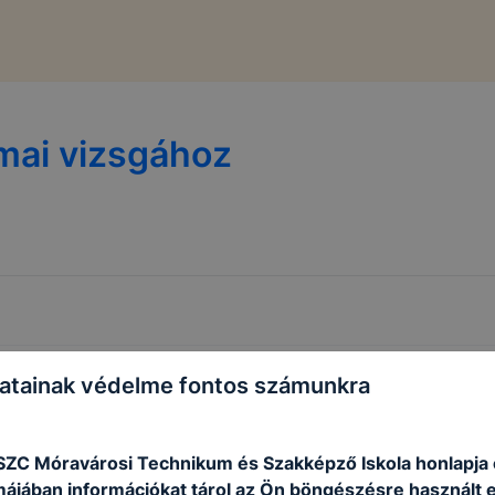
kmai vizsgához
atainak védelme fontos számunkra
SZC Móravárosi Technikum és Szakképző Iskola honlapja 
rmájában információkat tárol az Ön böngészésre használt 