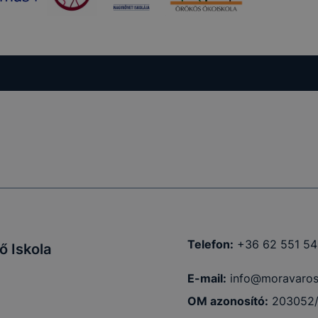
kcióinak
ödni
Telefon:
+36 62 551 5
 Iskola
E-mail:
info@moravaros
OM azonosító:
203052