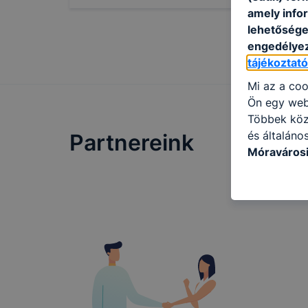
amely info
lehetősége 
engedélyez
tájékoztat
Mi az a coo
Ön egy web
Többek közö
és általáno
Partnereink
Móravárosi
használja: 
honlapot -a
használja l
felhasználó
Hogyan elle
böngésző en
böngésző a
általában m
honlapunk 