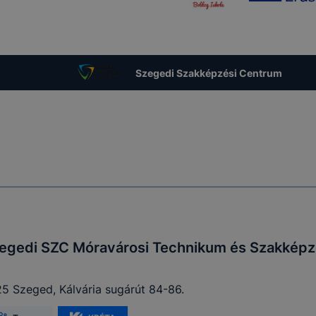
ookie-k alkalmazásának megakadályozása vagy törlése által
t, hogy felhasználóink nem lesznek képesek honlapunk fun
 használatára, vagy a honlap a tervezettől eltérően fog műk
ben.
Szegedi Szakképzési Centrum
egedi SZC Móravárosi Technikum és Szakképző
5 Szeged, Kálvária sugárút 84-86.