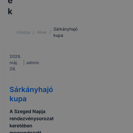
e
k
Sárkányhajó
/
/
Főoldal
Hírek
kupa
2026.
máj.
admin
29.
Sárkányhajó
kupa
A Szeged Napja
rendezvénysorozat
keretében
megrendezett