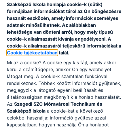
Szakképző Iskola honlapja cookie-k (sütik)
404
formájában információkat tárol az Ön böngészésre
használt eszközén, amely információk személyes
adatnak minősülhetnek. Az alábbiakban
lehetősége van dönteni arról, hogy mely típusú
cookie-k alkalmazását kívánja engedélyezni. A
cookie-k alkalmazásáról teljeskörű információkat a
Cookie tájékoztatóban
talál.
A keresett oldal nem található.
Mi az a cookie? A cookie egy kis fájl, amely akkor
kerül a számítógépre, amikor Ön egy webhelyet
látogat meg. A cookie-k számtalan funkcióval
rendelkeznek. Többek között információt gyűjtenek,
Vissza a főoldalra
megjegyzik a látogató egyéni beállításait és
általánosságban megkönnyítik a honlap használatát.
Az
Szegedi SZC Móravárosi Technikum és
Szakképző Iskola
a cookie-kat a következő
célokból használja: információ gyűjtése azzal
kapcsolatban, hogyan használja Ön a honlapot -