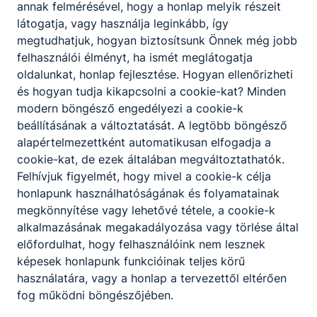
annak felmérésével, hogy a honlap melyik részeit
látogatja, vagy használja leginkább, így
megtudhatjuk, hogyan biztosítsunk Önnek még jobb
felhasználói élményt, ha ismét meglátogatja
Partnereink
oldalunkat, honlap fejlesztése. Hogyan ellenőrizheti
és hogyan tudja kikapcsolni a cookie-kat? Minden
modern böngésző engedélyezi a cookie-k
beállításának a változtatását. A legtöbb böngésző
alapértelmezettként automatikusan elfogadja a
cookie-kat, de ezek általában megváltoztathatók.
Felhívjuk figyelmét, hogy mivel a cookie-k célja
honlapunk használhatóságának és folyamatainak
megkönnyítése vagy lehetővé tétele, a cookie-k
alkalmazásának megakadályozása vagy törlése által
előfordulhat, hogy felhasználóink nem lesznek
képesek honlapunk funkcióinak teljes körű
használatára, vagy a honlap a tervezettől eltérően
fog működni böngészőjében.