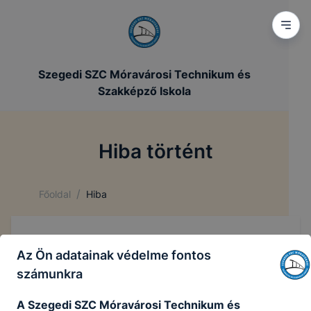
Szegedi SZC Móravárosi Technikum és
Szakképző Iskola
Hiba történt
/
Főoldal
Hiba
Az Ön adatainak védelme fontos
számunkra
A Szegedi SZC Móravárosi Technikum és