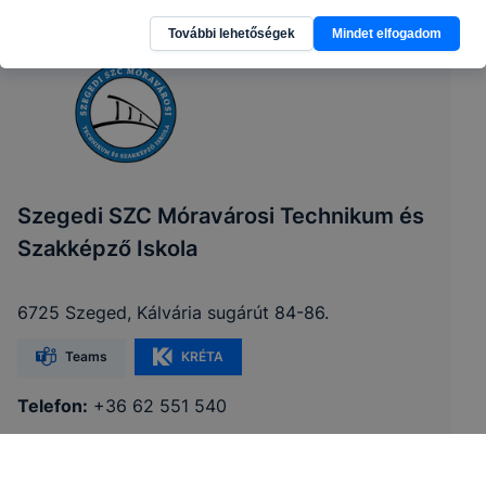
További lehetőségek
Mindet elfogadom
Szegedi SZC Móravárosi Technikum és
Szakképző Iskola
6725 Szeged, Kálvária sugárút 84-86.
Teams
KRÉTA
Telefon:
+36 62 551 540
E-mail:
info@moravarosi.hu